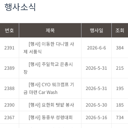
행사소식
번호
제목
행사일
조회
[행사] 이동한 다니엘 사
2391
2026-6-6
384
제 서품식
[행사] 주일학교 은총시
2389
2026-5-31
215
장
[행사] CYO 워크캠프 기
2388
2026-5-31
195
금 마련 Car Wash
2390
[행사] 요한회 텃밭 봉사
2026-5-30
185
2367
[행사] 동중부 성령대회
2026-5-16
734