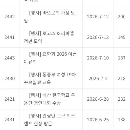
[행사] 바오로회 가정 모
2442
2026-7-12
200
임
[행사] 로고스 & 라파엘
2441
2026-7-12
149
청년 모임
[행사] 요한회 2026 여름
2443
2026-7-10
137
야유회
[행사] 동중부 여성 19차
2430
2026-7-2
218
꾸르실료 교육
[행사] 하상 한국학교 무
2421
2026-6-28
232
용단 경연대회 수상
[행사] 알링턴 교구 워크
2431
2026-6-25
138
캠프 현장 방문