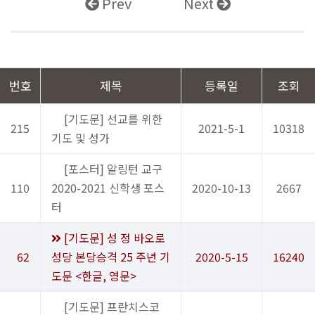
Prev
Next
번호
제목
등록일
조회
[기도문] 선교를 위한
215
2021-5-1
10318
기도 및 성가
[포스터] 알링턴 교구
110
2020-2021 신학생 포스
2020-10-13
2667
터
[기도문] 성 정 바오로
62
성당 본당승격 25 주년 기
2020-5-15
16240
도문 <한글, 영문>
[기도문] 프란치스코