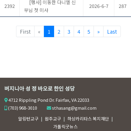
[행사] 이동한 다니엘 신
2392
2026-6-7
287
부님 첫 미사
Previous
Next
First
«
1
2
3
4
5
»
Last
버지니아 성 정 바오로 한인 성당
4712 Rippling Pond Dr. Fairfax, VA 22033
(703) 968-3010
sthasang@gmail.com
알링턴교구
원주교구
하상카리타스 복지재단
가톨릭굿뉴스