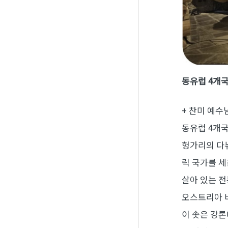
동유럽 4개국
+ 찬미 예수
동유럽 4개국
헝가리의 다뉴
릭 국가를 세
살아 있는 
오스트리아 비
이 솟은 강론