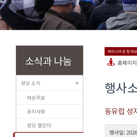
버지니아 성 정 바
소식과 나눔
홈페이지
행사
성당 소식
하상주보
동유럽 성
공지사항
성당 캘린더
행사일: 2026