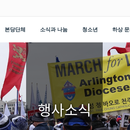
본당단체
소식과 나눔
청소년
하상 
행사소식