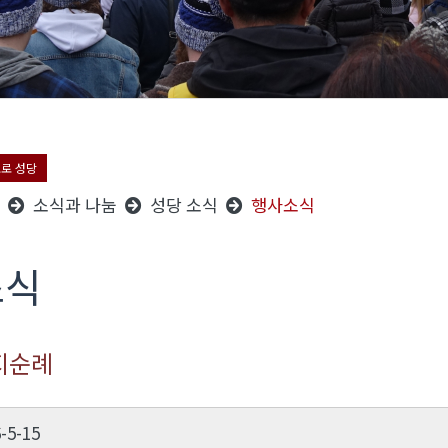
오로 성당
소식과 나눔
성당 소식
행사소식
소식
지순례
-5-15