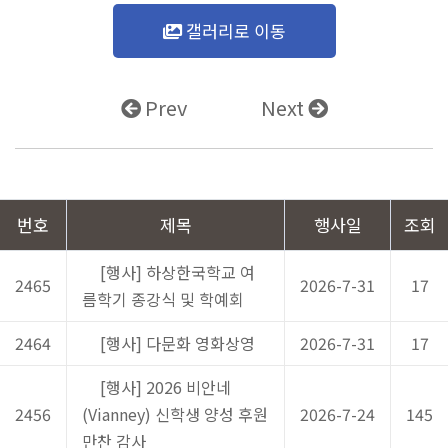
갤러리로 이동
Prev
Next
번호
제목
행사일
조회
[행사] 하상한국학교 여
2465
2026-7-31
17
름학기 종강식 및 학예회
2464
[행사] 다문화 영화상영
2026-7-31
17
[행사] 2026 비안네
2456
(Vianney) 신학생 양성 후원
2026-7-24
145
만찬 감사