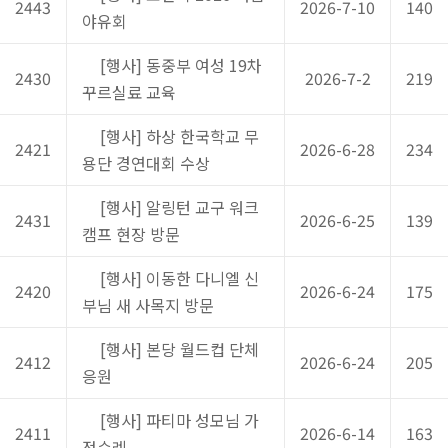
2443
2026-7-10
140
야유회
[행사] 동중부 여성 19차
2430
2026-7-2
219
꾸르실료 교육
[행사] 하상 한국학교 무
2421
2026-6-28
234
용단 경연대회 수상
[행사] 알링턴 교구 워크
2431
2026-6-25
139
캠프 현장 방문
[행사] 이동한 다니엘 신
2420
2026-6-24
175
부님 새 사목지 방문
[행사] 본당 월드컵 단체
2412
2026-6-24
205
응원
[행사] 파티마 성모님 가
2411
2026-6-14
163
정순례