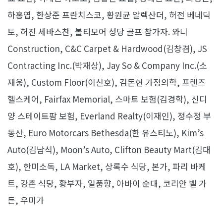
하홍엽, 한상준 프란치스코, 황원균 알렉산더, 허전 베네딕
토, 허진 세바스찬, 볼티모어 성당 골프 참가자. 와니
Construction, C&C Carpet & Hardwood(김창겸), JS
Contracting Inc.(박재상), Jay So & Company Inc.(소
재웅), Custom Floor(이신호), 김돈현 가정의학, 프렌즈
헬스케어, Fairfax Memorial, 스마트 보험(김경학), 신디
양 스테이트팜 보험, Everland Realty(이재인), 정수정 부
동산, Euro Motorcars Bethesda(한 유스티노), Kim’s
Auto(김남식), Moon’s Auto, Clifton Beauty Mart(김대
호), 한미소독, LA Market, 상록수 식당, 본가, 파리 바케
트, 강촌 식당, 황부자, 일품향, 아바이 순대, 코리안 벨 가
든, 우미가