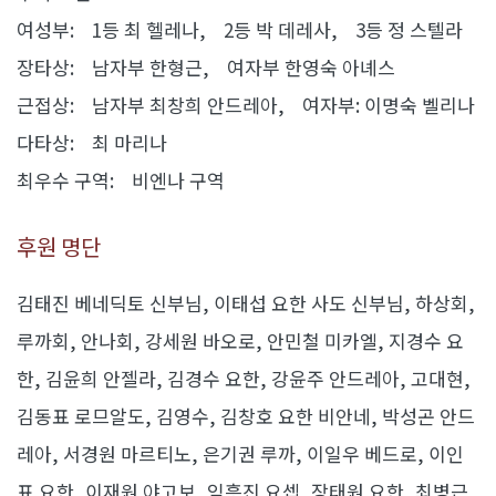
여성부: 1등 최 헬레나, 2등 박 데레사, 3등 정 스텔라
장타상: 남자부 한형근, 여자부 한영숙 아녜스
근접상: 남자부 최창희 안드레아, 여자부: 이명숙 벨리나
다타상: 최 마리나
최우수 구역: 비엔나 구역
후원 명단
김태진 베네딕토 신부님, 이태섭 요한 사도 신부님, 하상회,
루까회, 안나회, 강세원 바오로, 안민철 미카엘, 지경수 요
한, 김윤희 안젤라, 김경수 요한, 강윤주 안드레아, 고대현,
김동표 로므알도, 김영수, 김창호 요한 비안네, 박성곤 안드
레아, 서경원 마르티노, 은기권 루까, 이일우 베드로, 이인
표 요한, 이재원 야고보, 임흥진 요셉, 장태원 요한, 최병근,