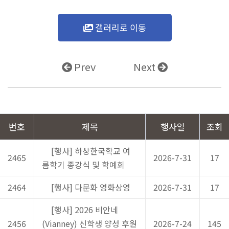
갤러리로 이동
Prev
Next
번호
제목
행사일
조회
[행사] 하상한국학교 여
2465
2026-7-31
17
름학기 종강식 및 학예회
2464
[행사] 다문화 영화상영
2026-7-31
17
[행사] 2026 비안네
2456
(Vianney) 신학생 양성 후원
2026-7-24
145