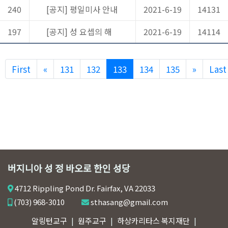
240
[공지] 평일미사 안내
2021-6-19
14131
197
[공지] 성 요셉의 해
2021-6-19
14114
Previous
Next
First
«
131
132
133
134
135
»
Last
버지니아 성 정 바오로 한인 성당
4712 Rippling Pond Dr. Fairfax, VA 22033
(703) 968-3010
sthasang@gmail.com
알링턴교구
원주교구
하상카리타스 복지재단