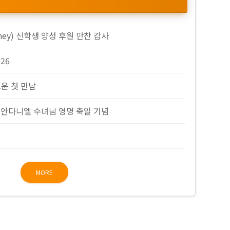
nney) 신학생 양성 후원 만찬 감사
026
로운 첫 만남
 안다니엘 수녀님 영명 축일 기념
임
MORE