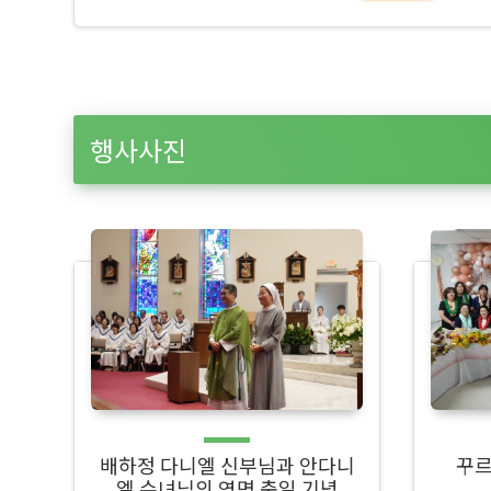
행사사진
배하정 다니엘 신부님과 안다니
꾸르
엘 수녀님의 영명 축일 기념