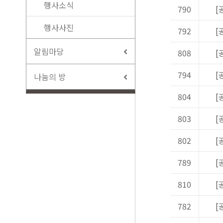
행사소식
790
[
행사사진
792
[
알림마당
808
[
794
[
나눔의 방
804
[
803
[
802
[
789
[
810
[
782
[