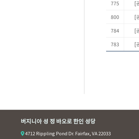
775
[
800
[
784
[
783
[
버지니아 성 정 바오로 한인 성당
4712 Rippling Pond Dr. Fairfax, VA 22033