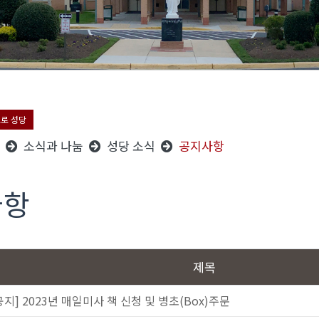
오로 성당
소식과 나눔
성당 소식
공지사항
사항
제목
공지] 2023년 매일미사 책 신청 및 병초(Box)주문