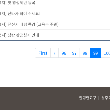
공지] 첫 영성체반 등록
공지] 산타가 되어 주세요!
공지] 전신자 대림 특강 (교육부 주관)
공지] 성탄 판공성사 안내
Previous
First
«
96
97
98
99
10
알링턴교구
원주