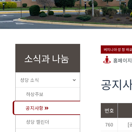
버지니아 성 정 바
소식과 나눔
홈페이지
공지
성당 소식
하상주보
공지사항
번호
성당 캘린더
760
[