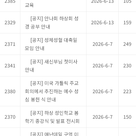
2385
2026-6-13
105
교육
[공지] 안나회 하상회 성
2329
2026-6-13
159
경 공부 안내
[공지] 성체성혈 대축일
2371
2026-6-7
249
모임 안내
[공지] 새신부님 첫미사
2341
2026-6-7
230
안내
[공지] 미국 가톨릭 주교
2380
회의에서 추진하는 예수 성
2026-6-7
223
심 봉헌 식 안내
[공지] 하상 성인학교 봄
2370
2026-6-7
150
학기 종강식 및 발표 전시회
[공지] 애난데일 구역 미