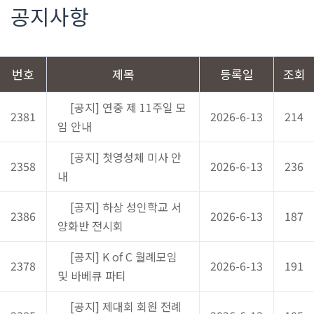
공지사항
번호
제목
등록일
조회
[공지] 연중 제 11주일 모
2381
2026-6-13
214
임 안내
[공지] 첫영성체 미사 안
2358
2026-6-13
236
내
[공지] 하상 성인학교 서
2386
2026-6-13
187
양화반 전시회
[공지] K of C 월례모임
2378
2026-6-13
191
및 바베큐 파티
[공지] 제대회 회원 전례