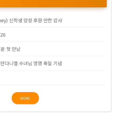
nney) 신학생 양성 후원 만찬 감사
026
로운 첫 만남
 안다니엘 수녀님 영명 축일 기념
임
MORE