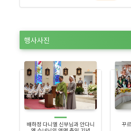
행사사진
배하정 다니엘 신부님과 안다니
꾸르
엘 수녀님의 영명 축일 기념